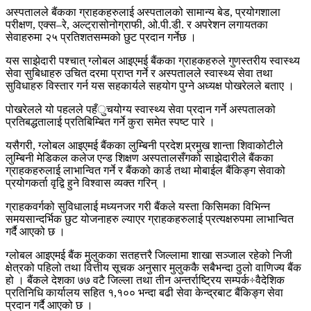
अस्पतालले बैंकका ग्राहकहरुलाई अस्पतालको सामान्य बेड, प्रयोगशाला
परीक्षण, एक्स–रे, अल्ट्रासोनोग्राफी, ओ.पी.डी. र अपरेशन लगायतका
सेवाहरुमा २५ प्रतिशतसम्मको छुट प्रदान गर्नेछ ।
यस साझेदारी पश्चात् ग्लोबल आइएमई बैंकका ग्राहकहरुले गुणस्तरीय स्वास्थ्य
सेवा सुबिधाहरु उचित दरमा प्राप्त गर्ने र अस्पतालले स्वास्थ्य सेवा तथा
सुविधाहरु विस्तार गर्न यस सहकार्यले सहयोग पुग्ने अध्यक्ष पोखरेलले बताए ।
पोखरेलले यो पहलले पहँुचयोग्य स्वास्थ्य सेवा प्रदान गर्ने अस्पतालको
प्रतिबद्धतालाई प्रतिबिम्बित गर्ने कुरा समेत स्पष्ट पारे ।
यसैगरी, ग्लोबल आइएमई बैंकका लुम्बिनी प्रदेश प्र्रमुख शान्ता शिवाकोटीले
लुम्बिनी मेडिकल कलेज एन्ड शिक्षण अस्पतालसँगको साझेदारीले बैंकका
ग्राहकहरुलाई लाभान्वित गर्ने र बैंकको कार्ड तथा मोबाईल बैंकिङ्ग सेवाको
प्रयोगकर्ता वृद्वि हुने विश्वास व्यक्त गरिन् ।
ग्राहकवर्गको सुविधालाई मध्यनजर गरी बैंकले यस्ता किसिमका विभिन्न
समयसान्दर्भिक छुट योजनाहरु ल्याएर ग्राहकहरुलाई प्रत्यक्षरुपमा लाभान्वित
गर्दै आएको छ ।
ग्लोबल आइएमई बैंक मुलुकका सतहत्तरै जिल्लामा शाखा सञ्जाल रहेको निजी
क्षेत्रको पहिलो तथा वित्तीय सूचक अनुसार मुलुककै सबैभन्दा ठुलो वाणिज्य बैंक
हो । बैंकले देशका ७७ वटै जिल्ला तथा तीन अन्तर्राष्ट्रिय सम्पर्क÷वैदेशिक
प्रतिनिधि कार्यालय सहित १,१०० भन्दा बढी सेवा केन्द्रबाट बैंकिङ्ग सेवा
प्रदान गर्दै आएको छ ।