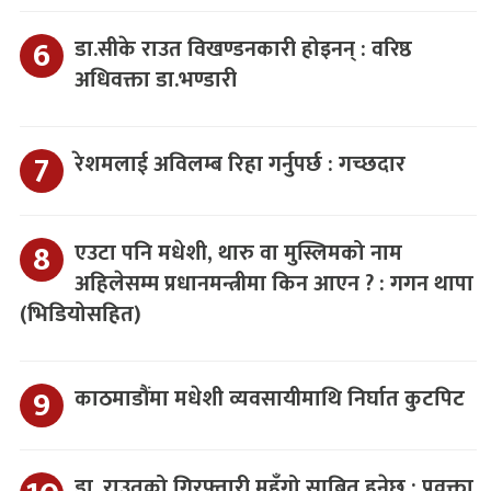
डा.सीके राउत विखण्डनकारी होइनन् : वरिष्ठ
अधिवक्ता डा.भण्डारी
रेशमलाई अविलम्ब रिहा गर्नुपर्छ : गच्छदार
एउटा पनि मधेशी, थारु वा मुस्लिमको नाम
अहिलेसम्म प्रधानमन्त्रीमा किन आएन ? : गगन थापा
(भिडियोसहित)
काठमाडौंमा मधेशी व्यवसायीमाथि निर्घात कुटपिट
डा. राउतको गिरफ्तारी महँगो साबित हुनेछ : प्रवक्ता