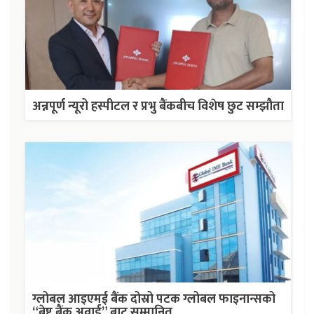
अन्नपूर्ण न्यूरो हस्पीटल र प्रभु बैंकबीच विशेष छुट सम्झौता
ग्लोबल आइएमई बैंक दोस्रो पटक ग्लोबल फाइनान्सको
“बेष्ट बैंक अवार्ड” बाट सम्मानित