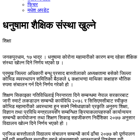
फिचर
मधेश अपडेट
धनुषामा शैक्षिक संस्था खुल्ने
शिक्षा
जनकपुरधाम, १७ भाद्र । धनुषामा कोरोना महामारीको कारण बन्द रहेका शैक्षिक
संस्था खोल्न दिने निर्णय भएको छ ।
प्रमुख जिल्ला अधिकारी बन्धु प्रसाद बास्तोलाको अध्यक्षतामा बसेको जिल्ला
कोभिड व्यवस्थापन समितिको बैठकले ६ कक्षाभन्दा माथिका कक्षाहरु भौतिक
रुपमा संचालन गर्न दिने निर्णय गरेको हो ।
शिक्षण सिकाइका गतिविधिलाई निरन्तरता दिने सम्बन्धमा नेपाल सरकारबाट
जारी स्मार्ट लकडाउन सम्बन्धी कार्यविधि २०७८ र सिसिएमसीबाट स्वीकृत
कोभिड महामारीको अवस्थामा हुन सक्ने निषेधाज्ञाको प्रकृति अनुरुप शिक्षा,
विज्ञान तथा प्रविधि मन्त्रालयसँग सम्बन्धित क्रियाकलापहरुको कार्यान्वयन
सम्बन्धी कार्ययोजना तथा शिक्षण सिकाइ सहजीकरण निर्देशिका २०७७ अनुसार
विद्यालय खोल्न दिने निर्णय भएको हो ।
प्रजिअ बास्तोलाले विद्यालय संचालन सम्बन्धी कार्य ढाँचा २०७७ को पूर्णपालन
गर्ने गरी सम्बन्धित स्थानीय तहले संक्रमणको अवस्थालाई विश्लेषण गरी