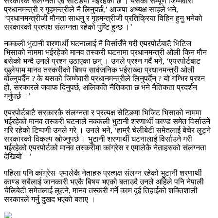
सरकारकै संलग्नता एवं सेटिङमा भईरहेको छ । यसको सम्पूर्ण जिम्मेवारी
प्रधानमन्त्री र गृहमन्त्रीले नै लिनुपर्छ,’ आजपा अध्यक्ष साहले भने,
‘प्रधानमन्त्रीजी मौनता साधनु र गृहमन्त्रीजी प्रतिक्रिया विहिन हुनु भनेको
सरकारको प्रत्यक्ष संलग्नता रहेको पुष्टि हुन्छ ।’
नक्कली भुटानी शरणार्थी घटनालाई नै विर्साउँने गरी एयरपोर्टबाटै भिटिज
भिसाको नाममा भईरहेको मानव तस्करी घटनामा प्रधानमन्त्री ओली किन मौन
बसेको भन्दै उनले प्रश्न उठाएका छन् । उनले प्रश्न गर्दै भने, ‘एयरपोर्टबाट
खुलेयाम मानव तस्करीको बिषय सार्वजनिक भईराख्दा प्रधानमन्त्री ओली
बोल्नुपर्दैन ? के यसको जिम्मेवारी प्रधानमन्त्रीले लिनुपर्दैन् ? यो गम्भिर प्रश्न
हो, सरकारले जवाफ दिनुपर्छ, अलिकति नैतिकता छ भने नैतिकता प्रदर्शन
गर्नुपर्छ ।’
एयरपोर्टबाटै सरकारकै संलग्नता र प्रत्यक्ष सेटिङमा भिजिट भिसाको नाममा
भईरहेको मानव तस्करी घटनाले नक्कली भुटानी शरणार्थी काण्ड समेत विर्साउने
गरि रहेको टिप्पणी उनले गरे । उनले भने, ‘हाम्रै चेलीबेटी समेतलाई बेचेर लुट्ने
सरकारको विकल्प खोज्नुपर्छ । भुटानी शरणार्थी घटनालाई विर्साउने गरी
भईरहेको एयरपोर्टको मानव तस्करीमा कांग्रेस र एमालेकै नेताहरुको संलग्नता
देखियो ।’
पहिला पनि कांग्रेस–एमालेकै नेताहरु प्रत्यक्ष संलग्न रहेको भुटानी शरणार्थी
काण्ड सबैलाई जानकारी भएकै बिषय भएको बताउदै उनले अहिले पनि नेपाली
चेलिबेटी समेतलाई लुटने, मानव तस्करी गर्ने काम दुई तिहाईको शक्तिशाली
सरकारले गर्नु दुखद भएको बताए ।