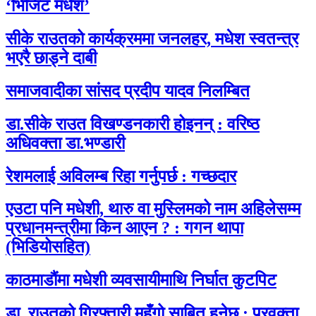
‘भिजिट मधेश’
सीके राउतको कार्यक्रममा जनलहर, मधेश स्वतन्त्र
भएरै छाड्ने दाबी
समाजवादीका सांसद प्रदीप यादव निलम्बित
डा.सीके राउत विखण्डनकारी होइनन् : वरिष्ठ
अधिवक्ता डा.भण्डारी
रेशमलाई अविलम्ब रिहा गर्नुपर्छ : गच्छदार
एउटा पनि मधेशी, थारु वा मुस्लिमको नाम अहिलेसम्म
प्रधानमन्त्रीमा किन आएन ? : गगन थापा
(भिडियोसहित)
काठमाडौंमा मधेशी व्यवसायीमाथि निर्घात कुटपिट
डा. राउतको गिरफ्तारी महँगो साबित हुनेछ : प्रवक्ता