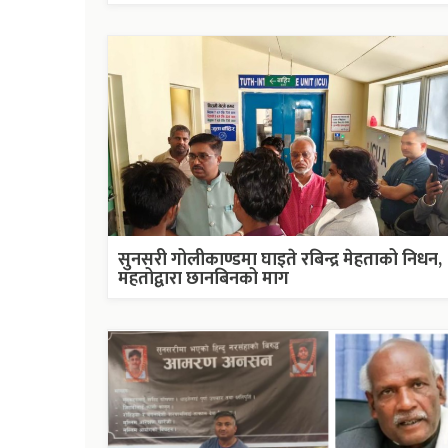
सुनसरी गोलीकाण्डमा घाइते रबिन्द्र मेहताको निधन,
महतोद्वारा छानबिनको माग