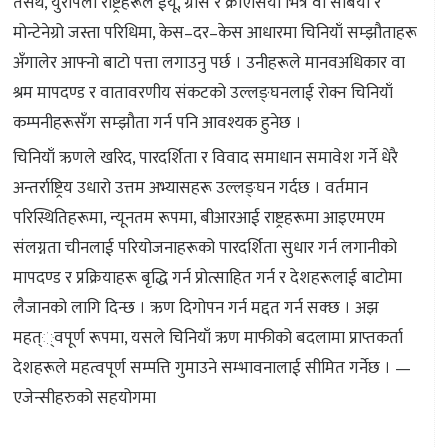
तसर्थ, युरोपेली राष्ट्रहरूले ईयू, ग्रीस र क्रोएसिया भित्र वा सर्बिया र
मोन्टेनेग्रो जस्ता परिधिमा, केस–दर–केस आधारमा चिनियाँ सम्झौताहरू
अँगालेर आफ्नो बाटो पत्ता लगाउनु पर्छ । उनीहरूले मानवअधिकार वा
श्रम मापदण्ड र वातावरणीय संकटको उल्लङ्घनलाई रोक्न चिनियाँ
कम्पनीहरूसँग सम्झौता गर्न पनि आवश्यक हुनेछ ।
चिनियाँ ऋणले खरिद, पारदर्शिता र विवाद समाधान समावेश गर्ने धेरै
अन्तर्राष्ट्रिय उधारो उत्तम अभ्यासहरू उल्लङ्घन गर्दछ । वर्तमान
परिस्थितिहरूमा, न्यूनतम रूपमा, बीआरआई राष्ट्रहरूमा आइएमएम
संलग्नता चीनलाई परियोजनाहरूको पारदर्शिता सुधार गर्न लगानीको
मापदण्ड र प्रक्रियाहरू बृद्धि गर्न प्रोत्साहित गर्न र देशहरूलाई बाटोमा
लैजानको लागि दिन्छ । ऋण दिगोपन गर्न मद्दत गर्न सक्छ । अझ
महत््वपूर्ण रूपमा, यसले चिनियाँ ऋण माफीको बदलामा प्राप्तकर्ता
देशहरूले महत्वपूर्ण सम्पत्ति गुमाउने सम्भावनालाई सीमित गर्नेछ । —
एजेन्सीहरुको सहयोगमा