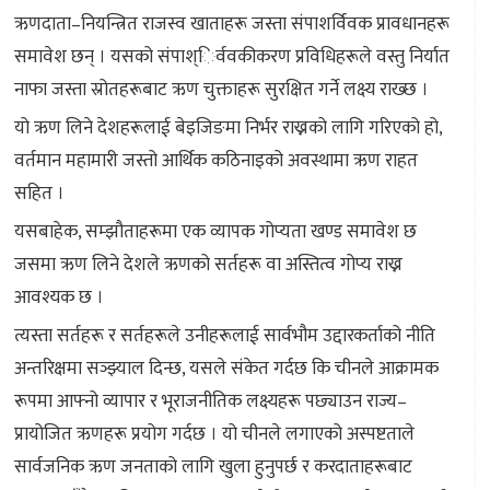
ऋणदाता–नियन्त्रित राजस्व खाताहरू जस्ता संपाशर्विवक प्रावधानहरू
समावेश छन् । यसको संपाश्िर्ववकीकरण प्रविधिहरूले वस्तु निर्यात
नाफा जस्ता स्रोतहरूबाट ऋण चुक्ताहरू सुरक्षित गर्ने लक्ष्य राख्छ ।
यो ऋण लिने देशहरूलाई बेइजिङमा निर्भर राख्नको लागि गरिएको हो,
वर्तमान महामारी जस्तो आर्थिक कठिनाइको अवस्थामा ऋण राहत
सहित ।
यसबाहेक, सम्झौताहरूमा एक व्यापक गोप्यता खण्ड समावेश छ
जसमा ऋण लिने देशले ऋणको सर्तहरू वा अस्तित्व गोप्य राख्न
आवश्यक छ ।
त्यस्ता सर्तहरू र सर्तहरूले उनीहरूलाई सार्वभौम उद्दारकर्ताको नीति
अन्तरिक्षमा सञ्झ्याल दिन्छ, यसले संकेत गर्दछ कि चीनले आक्रामक
रूपमा आफ्नो व्यापार र भूराजनीतिक लक्ष्यहरू पछ्याउन राज्य–
प्रायोजित ऋणहरू प्रयोग गर्दछ । यो चीनले लगाएको अस्पष्टताले
सार्वजनिक ऋण जनताको लागि खुला हुनुपर्छ र करदाताहरूबाट