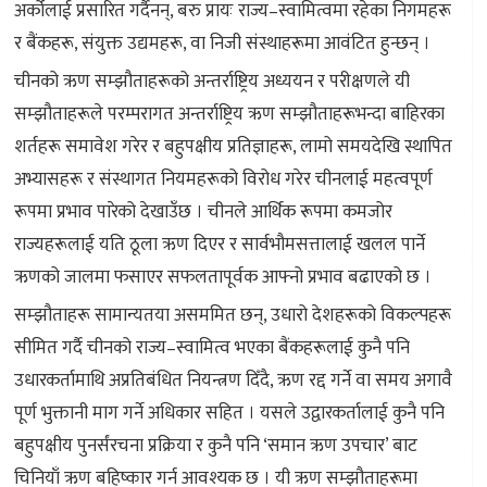
अर्कोलाई प्रसारित गर्दैनन्, बरु प्रायः राज्य–स्वामित्वमा रहेका निगमहरू
र बैंकहरू, संयुक्त उद्यमहरू, वा निजी संस्थाहरूमा आवंटित हुन्छन् ।
चीनको ऋण सम्झौताहरूको अन्तर्राष्ट्रिय अध्ययन र परीक्षणले यी
सम्झौताहरूले परम्परागत अन्तर्राष्ट्रिय ऋण सम्झौताहरूभन्दा बाहिरका
शर्तहरू समावेश गरेर र बहुपक्षीय प्रतिज्ञाहरू, लामो समयदेखि स्थापित
अभ्यासहरू र संस्थागत नियमहरूको विरोध गरेर चीनलाई महत्वपूर्ण
रूपमा प्रभाव पारेको देखाउँछ । चीनले आर्थिक रूपमा कमजोर
राज्यहरूलाई यति ठूला ऋण दिएर र सार्वभौमसत्तालाई खलल पार्ने
ऋणको जालमा फसाएर सफलतापूर्वक आफ्नो प्रभाव बढाएको छ ।
सम्झौताहरू सामान्यतया असममित छन्, उधारो देशहरूको विकल्पहरू
सीमित गर्दै चीनको राज्य–स्वामित्व भएका बैंकहरूलाई कुनै पनि
उधारकर्तामाथि अप्रतिबंधित नियन्त्रण दिँदै, ऋण रद्द गर्ने वा समय अगावै
पूर्ण भुक्तानी माग गर्ने अधिकार सहित । यसले उद्वारकर्तालाई कुनै पनि
बहुपक्षीय पुनर्संरचना प्रक्रिया र कुनै पनि ‘समान ऋण उपचार’ बाट
चिनियाँ ऋण बहिष्कार गर्न आवश्यक छ । यी ऋण सम्झौताहरूमा