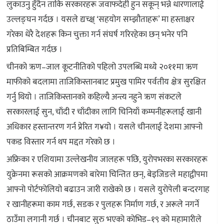
लुकाउनु हुँदैन ताकि सरकारहरू जवाफदेही हुन सकून् भन्ने धारणालाई
उल्लङ्घन गर्दछ । यसले द्यच्क्ष् ‘सहयोग सम्झौताहरू’ मा हस्ताक्षर
गरेका धेरै देशहरू किन चुक्ता गर्न संघर्ष गरिरहेका छन् भनेर पनि
प्रतिबिम्बित गर्दछ ।
चीनको ऋण–जाल कूटनीतिको पहिलो उपलब्धि मध्ये २०११मा ऋण
माफीको बदलामा ताजिकिस्तानबाट प्रमुख पामिर पर्वतीय क्षेत्र सुरक्षित
गर्नु थियो । ताजिकिस्तानको कहिल्यै अन्त्य नहुने ऋण संकटले
सरकारलाई सुन, चाँदी र चाँदीका लागि चिनियाँ कम्पनीहरूलाई खानी
अधिकार हस्तान्तरण गर्न प्रेरित ग¥यो । यसले चीनलाई देशमा आफ्नो
पकड विस्तार गर्न थप मद्दत गरेको छ ।
अफ्रिका र एशियामा उल्लेखनीय जालहरू पछि, युरोपभरका सरकारहरू
युक्रेनमा रूसको आक्रमणको बारेमा चिन्तित छन्, बेइजिङले महाद्वीपमा
आफ्नो पोर्टफोलियो बढाउन जारी राखेको छ । यसले युरोपेली बन्दरगाह
र खानीहरूमा काम गर्छ, सडक र पुलहरू निर्माण गर्छ, र अरूले नगर्ने
ठाउँमा लगानी गर्छ । चीनबाट सुरु भएको कोभिड–१९ को महामारीले