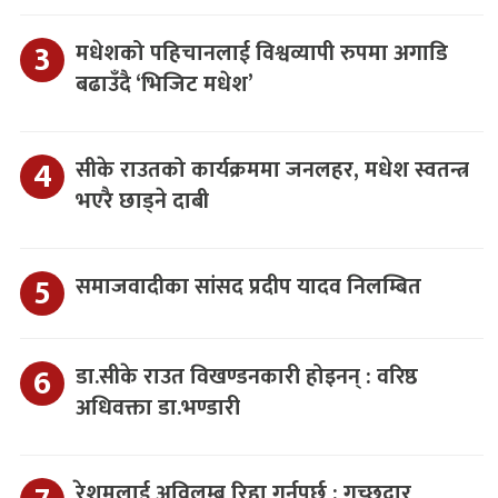
मधेशको पहिचानलाई विश्वव्यापी रुपमा अगाडि
बढाउँदै ‘भिजिट मधेश’
सीके राउतको कार्यक्रममा जनलहर, मधेश स्वतन्त्र
भएरै छाड्ने दाबी
समाजवादीका सांसद प्रदीप यादव निलम्बित
डा.सीके राउत विखण्डनकारी होइनन् : वरिष्ठ
अधिवक्ता डा.भण्डारी
रेशमलाई अविलम्ब रिहा गर्नुपर्छ : गच्छदार