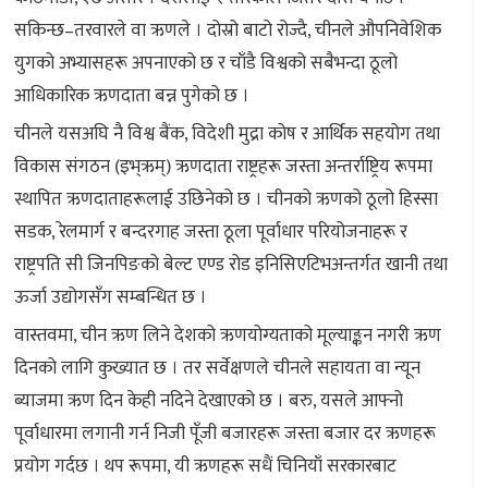
सकिन्छ–तरवारले वा ऋणले । दोस्रो बाटो रोज्दै, चीनले औपनिवेशिक
युगको अभ्यासहरू अपनाएको छ र चाँडै विश्वको सबैभन्दा ठूलो
आधिकारिक ऋणदाता बन्न पुगेको छ ।
चीनले यसअघि नै विश्व बैंक, विदेशी मुद्रा कोष र आर्थिक सहयोग तथा
विकास संगठन (इभ्ऋम्) ऋणदाता राष्ट्रहरू जस्ता अन्तर्राष्ट्रिय रूपमा
स्थापित ऋणदाताहरूलाई उछिनेको छ । चीनको ऋणको ठूलो हिस्सा
सडक, रेलमार्ग र बन्दरगाह जस्ता ठूला पूर्वाधार परियोजनाहरू र
राष्ट्रपति सी जिनपिङको बेल्ट एण्ड रोड इनिसिएटिभअन्तर्गत खानी तथा
ऊर्जा उद्योगसँग सम्बन्धित छ ।
वास्तवमा, चीन ऋण लिने देशको ऋणयोग्यताको मूल्याङ्कन नगरी ऋण
दिनको लागि कुख्यात छ । तर सर्वेक्षणले चीनले सहायता वा न्यून
ब्याजमा ऋण दिन केही नदिने देखाएको छ । बरु, यसले आफ्नो
पूर्वाधारमा लगानी गर्न निजी पूँजी बजारहरू जस्ता बजार दर ऋणहरू
प्रयोग गर्दछ । थप रूपमा, यी ऋणहरू सधैं चिनियाँ सरकारबाट