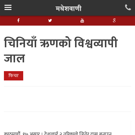
चिनियाँ ऋणको विश्वव्यापी
जाल
फिचर
काठमाडौं, १७ असार । देशलाई २ तरिकाले जितेर दास बनाउन