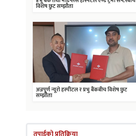
प्रभु बैंक तथा मेडिप्लस हस्पिटल एण्ड ट्रमा सेन्टरबीच
विशेष छुट सम्झौता
अन्नपूर्ण न्यूरो हस्पीटल र प्रभु बैंकबीच विशेष छुट
सम्झौता
तपाईको प्रतिक्रिया