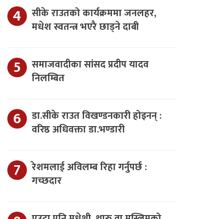
सीके राउतको कार्यक्रममा जनलहर,
मधेश स्वतन्त्र भएरै छाड्ने दाबी
समाजवादीका सांसद प्रदीप यादव
निलम्बित
डा.सीके राउत विखण्डनकारी होइनन् :
वरिष्ठ अधिवक्ता डा.भण्डारी
रेशमलाई अविलम्ब रिहा गर्नुपर्छ :
गच्छदार
एउटा पनि मधेशी, थारु वा मुस्लिमको