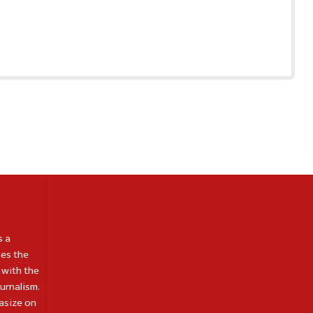
s a
es the
 with the
ournalism.
asize on