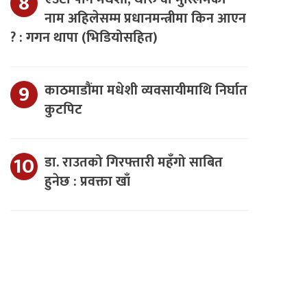
नाम अहिलेसम्म प्रधानमन्त्रीमा किन आएन
? : गगन थापा (भिडियोसहित)
काठमाडौंमा मधेशी व्यवसायीमाथि निर्घात
कुटपिट
डा. राउतको गिरफ्तारी महँगो साबित
हुनेछ : प्रवक्ता खाँ