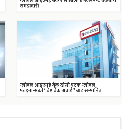
ग्लोबल आइएमई बैंक र सांग्रिला डेभलपमेन्ट बैंकबीच
समझदारी
ग्लोबल आइएमई बैंक दोस्रो पटक ग्लोबल
फाइनान्सको “बेष्ट बैंक अवार्ड” बाट सम्मानित