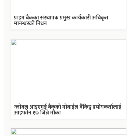
प्राइम बैंकका संस्थापक प्रमुृख कार्यकारी अधिकृत
मानन्धरको निधन
ग्लोबल आइएमई बैंकको मोबाईल बैंकिङ्ग प्रयोगकर्तालाई
आइफोन १७ जित्ने मौका