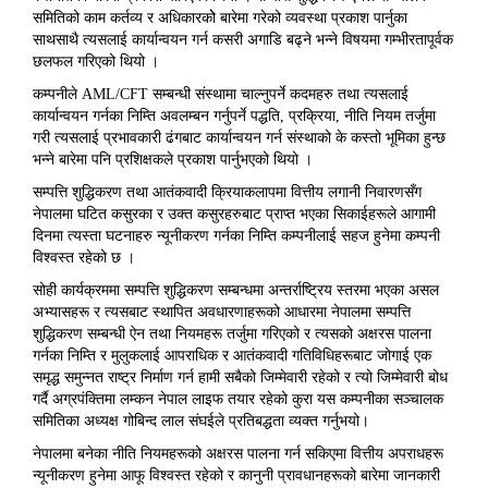
समितिको काम कर्तव्य र अधिकारकोे बारेमा गरेको व्यवस्था प्रकाश पार्नुका
साथसाथै त्यसलाई कार्यान्वयन गर्न कसरी अगाडि बढ्ने भन्ने विषयमा गम्भीरतापूर्वक
छलफल गरिएको थियो ।
कम्पनीले AML/CFT सम्बन्धी संस्थामा चाल्नुपर्ने कदमहरु तथा त्यसलाई
कार्यान्वयन गर्नका निम्ति अवलम्बन गर्नुपर्ने पद्धति, प्रक्रिया, नीति नियम तर्जुमा
गरी त्यसलाई प्रभावकारी ढंगबाट कार्यान्वयन गर्न संस्थाको के कस्तो भूमिका हुन्छ
भन्ने बारेमा पनि प्रशिक्षकले प्रकाश पार्नुभएको थियो ।
सम्पत्ति शुद्धिकरण तथा आतंकवादी क्रियाकलापमा वित्तीय लगानी निवारणसँग
नेपालमा घटित कसुरका र उक्त कसुरहरुबाट प्राप्त भएका सिकाईहरूले आगामी
दिनमा त्यस्ता घटनाहरु न्यूनीकरण गर्नका निम्ति कम्पनीलाई सहज हुनेमा कम्पनी
विश्वस्त रहेको छ ।
सोही कार्यक्रममा सम्पत्ति शुद्धिकरण सम्बन्धमा अन्तर्राष्ट्रिय स्तरमा भएका असल
अभ्यासहरू र त्यसबाट स्थापित अवधारणाहरूको आधारमा नेपालमा सम्पत्ति
शुद्धिकरण सम्बन्धी ऐन तथा नियमहरू तर्जुमा गरिएको र त्यसको अक्षरस पालना
गर्नका निम्ति र मुलुकलाई आपराधिक र आतंकवादी गतिविधिहरूबाट जोगाई एक
समृद्ध समुन्नत राष्ट्र निर्माण गर्न हामी सबैको जिम्मेवारी रहेको र त्यो जिम्मेवारी बोध
गर्दै अग्रपंक्तिमा लम्कन नेपाल लाइफ तयार रहेको कुरा यस कम्पनीका सञ्चालक
समितिका अध्यक्ष गोबिन्द लाल संघईले प्रतिबद्धता व्यक्त गर्नुभयो।
नेपालमा बनेका नीति नियमहरूको अक्षरस पालना गर्न सकिएमा वित्तीय अपराधहरू
न्यूनीकरण हुनेमा आफू विश्वस्त रहेको र कानुनी प्रावधानहरूको बारेमा जानकारी