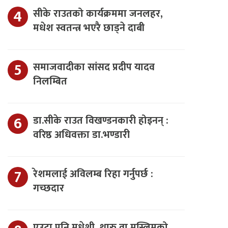
सीके राउतको कार्यक्रममा जनलहर,
मधेश स्वतन्त्र भएरै छाड्ने दाबी
समाजवादीका सांसद प्रदीप यादव
निलम्बित
डा.सीके राउत विखण्डनकारी होइनन् :
वरिष्ठ अधिवक्ता डा.भण्डारी
रेशमलाई अविलम्ब रिहा गर्नुपर्छ :
गच्छदार
एउटा पनि मधेशी, थारु वा मुस्लिमको