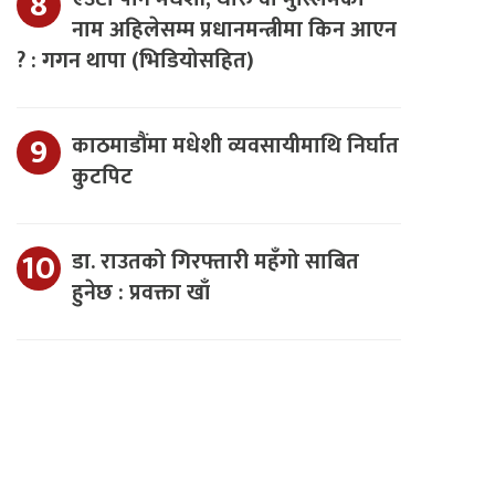
नाम अहिलेसम्म प्रधानमन्त्रीमा किन आएन
? : गगन थापा (भिडियोसहित)
काठमाडौंमा मधेशी व्यवसायीमाथि निर्घात
कुटपिट
डा. राउतको गिरफ्तारी महँगो साबित
हुनेछ : प्रवक्ता खाँ