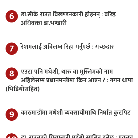
डा.सीके राउत विखण्डनकारी होइनन् : वरिष्ठ
अधिवक्ता डा.भण्डारी
रेशमलाई अविलम्ब रिहा गर्नुपर्छ : गच्छदार
एउटा पनि मधेशी, थारु वा मुस्लिमको नाम
अहिलेसम्म प्रधानमन्त्रीमा किन आएन ? : गगन थापा
(भिडियोसहित)
काठमाडौंमा मधेशी व्यवसायीमाथि निर्घात कुटपिट
डा. राउतको गिरफ्तारी महँगो साबित हुनेछ : प्रवक्ता