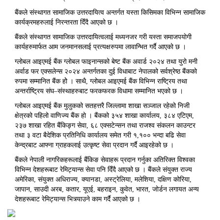
बैंकले संस्थागत सामाजिक उत्तरदायित्व अन्तर्गत यस्ता किसिमका विभिन्न सामाजिक
कार्यक्रमहरुलाई निरन्तरता दिँदै आएको छ ।
बैंकले संस्थागत सामाजिक उत्तरदायित्वलाई मध्यनजर गरी यस्ता समाजपयोगी
कार्यहरुमार्फत आम जनमानसलाई प्रत्यक्षरुपमा लावान्भित गर्दै आएको छ ।
ग्लोबल आइएमई बैंक ग्लोबल फाइनान्सको बेष्ट बैंक अवार्ड २०२४ तथा युरो मनी
अर्वाड फर एक्सलेन्स २०२४ अन्तर्गतका दुई विधाबाट नेपालको सर्वश्रेष्ठ बैंकको
रुपमा सम्मानित बैंक होे । साथै, ग्लोबल आइएमई बैंक विभिन्न राष्ट्रिय तथा
अन्तर्राष्ट्रिय संघ–संस्थाहरुबाट फरकफरक विधामा सम्मानित भएको छ ।
ग्लोबल आइएमई बैंक मुलुकको सतहत्तरै जिल्लामा शाखा सञ्जाल रहेको निजी
क्षेत्रको पहिलो वाणिज्य बैंक हो । बैंकको ३५४ शाखा कार्यालय, ३८४ एटिएम,
२३७ शाखा रहित बैंकिङ्ग सेवा, ६८ एक्सटेन्सन तथा राजश्व संकलन काउन्टर
तथा ३ वटा बैदेशिक प्रतिनिधि कार्यालय समेत गरी १,१०० भन्दा बढि सेवा
केन्द्रबाट आफ्ना ग्राहकलाई उत्कृष्ट सेवा प्रदान गर्दै आइरहेको छ ।
बैंकले नेपाली नागरिकहरूलाई बैंकिङ सेवाहरू प्रदान गर्नुका अतिरिक्त विश्वका
विभिन्न देशहरूबाट रेमिट्यान्स सेवा पनि दिँदै आएको छ । बैंकले संयुक्त राज्य
अमेरिका, संयुक्त अधिराज्य, क्यानडा, अस्ट्रेलिया, मलेशिया, दक्षिण कोरिया,
जापान, साउदी अरब, कतार, यूएई, बहराइन, कुवेत, भारत, जोर्डन लगायत अन्य
देशहरूबाट रेमिट्यान्स भित्र्याउने काम गर्दै आएको छ ।