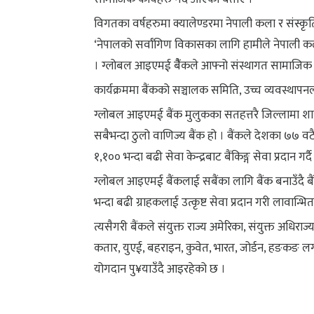
विगतका वर्षहरुमा क्यालेण्डरमा नेपाली कला र संस्कृति
‘नेपालको सर्वांगिण विकासका लागि हामीले नेपाली कला,
। ग्लोबल आइएमई बैैंकले आफ्नो संस्थागत सामाजिक उत्
कार्यक्रममा बैंकको सञ्चालक समिति, उच्च व्यवस्थापनल
ग्लोबल आइएमई बैंक मुलुकका सतहत्तरै जिल्लामा शाखा
सबैभन्दा ठुलो वाणिज्य बैंक हो । बैंकले देशका ७७ वटै 
१,१०० भन्दा बढी सेवा केन्द्रबाट बैंकिङ्ग सेवा प्रदान ग
ग्लोबल आइएमई बैंकलाई सबैंका लागि बैंक बनाउँदै ब
भन्दा बढी ग्राहकलाई उत्कृष्ट सेवा प्रदान गरी लावान्भ
त्यसैगरी बैंकले संयुक्त राज्य अमेरिका, संयुक्त अधिराज्
कतार, युएई, बहराइन, कुवेत, भारत, जोर्डन, हङकङ लगायत
योगदान पु¥याउँदै आइरहेको छ ।