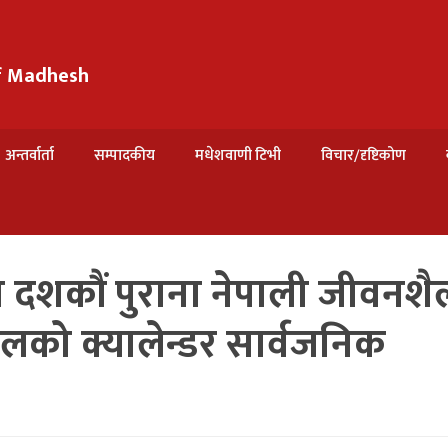
of Madhesh
अन्तर्वार्ता
सम्पादकीय
मधेशवाणी टिभी
विचार/दृष्टिकोण
 दशकौं पुराना नेपाली जीवनशैल
लको क्यालेन्डर सार्वजनिक