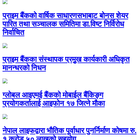
प्राइम बैंकको वार्षिक साधारणसभाबाट बोनस शेयर
पारित तथा सञ्चालक समितिमा डा.विष्ट निर्विरोध
निर्वाचित
प्राइम बैंकका संस्थापक प्रमुृख कार्यकारी अधिकृत
मानन्धरको निधन
ग्लोबल आइएमई बैंकको मोबाईल बैंकिङ्ग
प्रयोगकर्तालाई आइफोन १७ जित्ने मौका
नेपाल लाइफद्वारा भौतिक पूर्वाधार पुनर्निर्माण कोषमा रु.
१ करोड ५० लाखको सहयोग