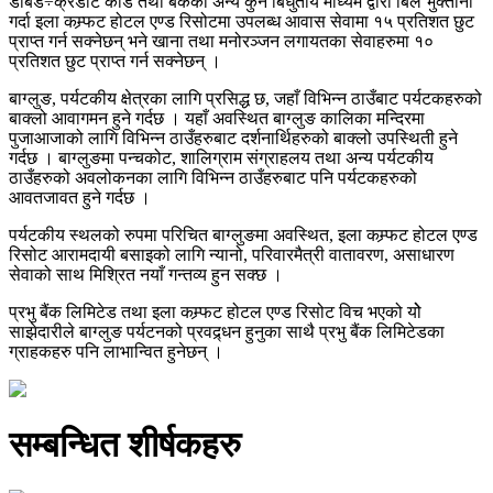
डेबिड÷क्रेडीट कार्ड तथा बैकंको अन्य कुनै बिधुतीय माध्यम द्वारा बिल भुक्तानी
गर्दा इला कम्र्फट होटल एण्ड रिसोटमा उपलब्ध आवास सेवामा १५ प्रतिशत छुट
प्राप्त गर्न सक्नेछन् भने खाना तथा मनोरञ्जन लगायतका सेवाहरुमा १०
प्रतिशत छुट प्राप्त गर्न सक्नेछन् ।
बाग्लुङ, पर्यटकीय क्षेत्रका लागि प्रसिद्ध छ, जहाँ विभिन्न ठाउँबाट पर्यटकहरुको
बाक्लो आवागमन हुने गर्दछ । यहाँ अवस्थित बाग्लुङ कालिका मन्दिरमा
पुजाआजाको लागि विभिन्न ठाउँहरुबाट दर्शनार्थिहरुको बाक्लो उपस्थिती हुने
गर्दछ । बाग्लुङमा पन्चकोट, शालिग्राम संग्राहलय तथा अन्य पर्यटकीय
ठाउँहरुको अवलोकनका लागि विभिन्न ठाउँहरुबाट पनि पर्यटकहरुको
आवतजावत हुने गर्दछ ।
पर्यटकीय स्थलको रुपमा परिचित बाग्लुङमा अवस्थित, इला कम्र्फट होटल एण्ड
रिसोट आरामदायी बसाइको लागि न्यानो, परिवारमैत्री वातावरण, असाधारण
सेवाको साथ मिश्रित नयाँ गन्तव्य हुन सक्छ ।
प्रभु बैंक लिमिटेड तथा इला कम्र्फट होटल एण्ड रिसोट विच भएको योे
साझेदारीले बाग्लुङ पर्यटनको प्रवद्र्धन हुनुका साथै प्रभु बैंक लिमिटेडका
ग्राहकहरु पनि लाभान्वित हुनेछन् ।
सम्बन्धित शीर्षकहरु