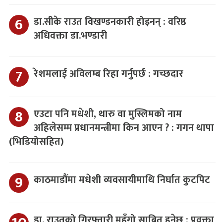
डा.सीके राउत विखण्डनकारी होइनन् : वरिष्ठ
अधिवक्ता डा.भण्डारी
रेशमलाई अविलम्ब रिहा गर्नुपर्छ : गच्छदार
एउटा पनि मधेशी, थारु वा मुस्लिमको नाम
अहिलेसम्म प्रधानमन्त्रीमा किन आएन ? : गगन थापा
(भिडियोसहित)
काठमाडौंमा मधेशी व्यवसायीमाथि निर्घात कुटपिट
डा. राउतको गिरफ्तारी महँगो साबित हुनेछ : प्रवक्ता