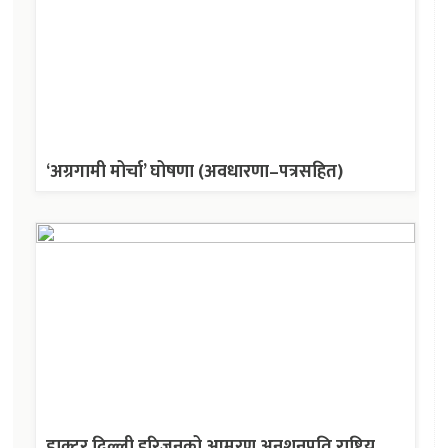
‘अग्रगामी मोर्चा’ घोषणा (अवधारणा–पत्रसहित)
डाक्टर दिल्ली हरिजनको आमरण अनशनप्रति राष्ट्रिय