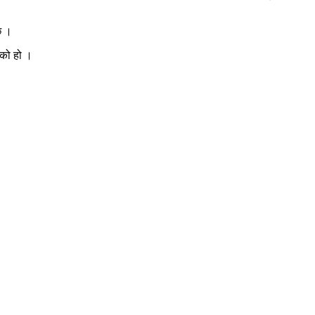
छ ।
एको हो ।