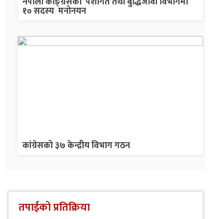
नेपाली काङ्ग्रेसको पेशागत तथा बुद्धिजीवी विभागमा
१० सदस्य मनोनयन
कांग्रेसको ३७ केन्द्रीय विभाग गठन
तपाईको प्रतिक्रिया