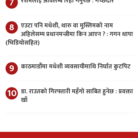
रेशमलाई अविलम्ब रिहा गर्नुपर्छ : गच्छदार
एउटा पनि मधेशी, थारु वा मुस्लिमको नाम
अहिलेसम्म प्रधानमन्त्रीमा किन आएन ? : गगन थापा
(भिडियोसहित)
काठमाडौंमा मधेशी व्यवसायीमाथि निर्घात कुटपिट
डा. राउतको गिरफ्तारी महँगो साबित हुनेछ : प्रवक्ता
खाँ