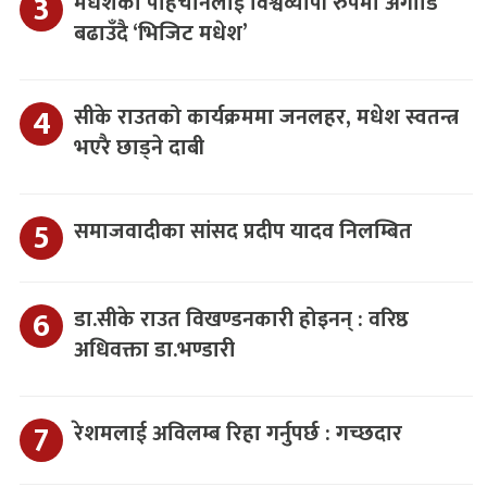
मधेशको पहिचानलाई विश्वव्यापी रुपमा अगाडि
बढाउँदै ‘भिजिट मधेश’
सीके राउतको कार्यक्रममा जनलहर, मधेश स्वतन्त्र
भएरै छाड्ने दाबी
समाजवादीका सांसद प्रदीप यादव निलम्बित
डा.सीके राउत विखण्डनकारी होइनन् : वरिष्ठ
अधिवक्ता डा.भण्डारी
रेशमलाई अविलम्ब रिहा गर्नुपर्छ : गच्छदार