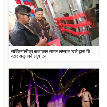
सक्किगोनीका कलाकार सागर लम्साल ‘बले’द्वारा बि
स्टार सलुनको उद्घाटन