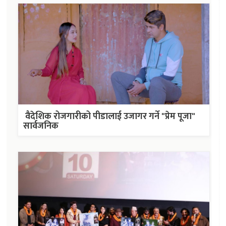
वैदेशिक रोजगारीको पीडालाई उजागर गर्ने "प्रेम पूजा"
सार्वजनिक