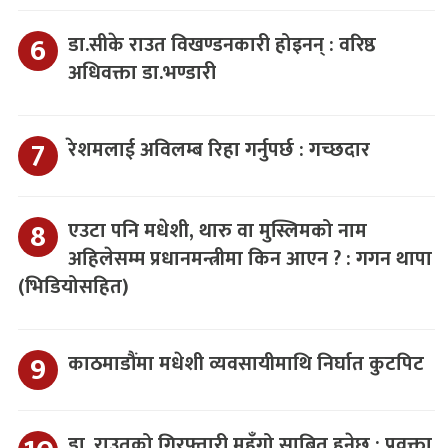
डा.सीके राउत विखण्डनकारी होइनन् : वरिष्ठ
अधिवक्ता डा.भण्डारी
रेशमलाई अविलम्ब रिहा गर्नुपर्छ : गच्छदार
एउटा पनि मधेशी, थारु वा मुस्लिमको नाम
अहिलेसम्म प्रधानमन्त्रीमा किन आएन ? : गगन थापा
(भिडियोसहित)
काठमाडौंमा मधेशी व्यवसायीमाथि निर्घात कुटपिट
डा. राउतको गिरफ्तारी महँगो साबित हुनेछ : प्रवक्ता