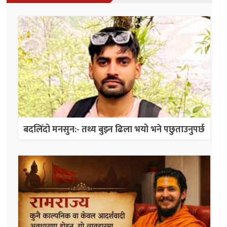
बदलिँदो मनसुन:- तथ्य बुझ्न ढिला भयो भने पछुताउनुपर्छ