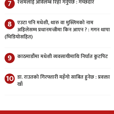
रेशमलाई अविलम्ब रिहा गर्नुपर्छ : गच्छदार
एउटा पनि मधेशी, थारु वा मुस्लिमको नाम
अहिलेसम्म प्रधानमन्त्रीमा किन आएन ? : गगन थापा
(भिडियोसहित)
काठमाडौंमा मधेशी व्यवसायीमाथि निर्घात कुटपिट
डा. राउतको गिरफ्तारी महँगो साबित हुनेछ : प्रवक्ता
खाँ