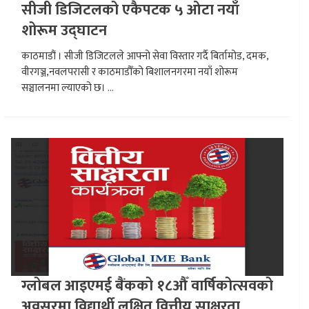
सीजी डिजिटलको एकैपटक ५ ओटा नयाँ
शोरूम उद्घाटन
काठमाडौं । सीजी डिजिटलले आफ्नो सेवा विस्तार गर्दै बिर्तामोड, दमक,
वीरगञ्ज,नवलपरासी र काठमाडौँको बिशालनगरमा नयाँ शोरूम
सञ्चालनमा ल्याएको छ। ...
ग्लोबल आइएमई बैंकको १८औँ वार्षिकोत्सवको
अवसरमा विद्यार्थी लक्षित वित्तीय साक्षरता