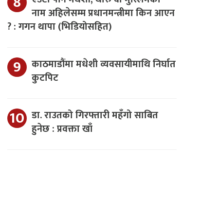
नाम अहिलेसम्म प्रधानमन्त्रीमा किन आएन
? : गगन थापा (भिडियोसहित)
काठमाडौंमा मधेशी व्यवसायीमाथि निर्घात
कुटपिट
डा. राउतको गिरफ्तारी महँगो साबित
हुनेछ : प्रवक्ता खाँ