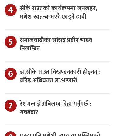
सीके राउतको कार्यक्रममा जनलहर,
मधेश स्वतन्त्र भएरै छाड्ने दाबी
समाजवादीका सांसद प्रदीप यादव
निलम्बित
डा.सीके राउत विखण्डनकारी होइनन् :
वरिष्ठ अधिवक्ता डा.भण्डारी
रेशमलाई अविलम्ब रिहा गर्नुपर्छ :
गच्छदार
एउटा पनि मधेशी, थारु वा मुस्लिमको