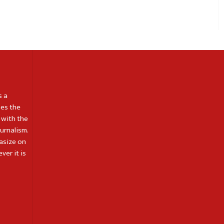
s a
es the
 with the
ournalism.
asize on
ver it is