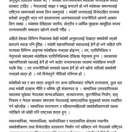
अनुभूति दिलाउन सफल भए । जसको परिणामस्वरूप मधेशका जनताहरू मधेशी
दलबाट टाढिए । नेपाललाई साझा र समृद्ध बनाउने हो भने मधेशका समस्यालाई
राष्ट्रिय समस्याको रूपमा लिन सक्नुपर्छ । मधेशी जनतालाई विभेदरहित राज्यमा
बसेको अनुभूति भएन भने कालान्तरमा अलगाववादको राजनीतिले आफ्नो आकार
लिन सक्छ । मधेशमा देखिएका जातीय, क्षेत्रीय र धार्मिक मुद्दाहरू सामूहिक रूपमा
राज्यसत्तासँग समाधान खोज्ने तयारी गर्दैछ ।
अहिले देशका विभिन्न निकायमा केही मधेशी अनुहारलाई देखाएर समावेशी भएको
बताउने स्वाङ पनि हुँदैछ । मधेशी सहभागिताको सवाललाई हेर्ने हो भने जहिले पनि
राज्यका विभिन्न अङ्गमा मधेशीहरू नभएका होइनन् । तर, प्रतिनिधित्व र
नेतृत्वको सवालमा मधेशीहरू प्रतिनिधित्वमा देखिन्छ नेतृत्वमा हुन्न । सरकारमा
सहभागिताको पक्षलाई हेर्ने हो भने कठोर राजतन्त्रका पालामा मधेशीहरू मन्त्री
भएकै थिए । तर राजनीतिको सत्ताको पक्षमा हेर्ने हो भने खोजे जतिको समावेशी
नभएको मात्र हो । त्यो विभेदपूर्ण नीतिको परिणाम हो ।
मधेशीको मत र कर मात्र असुल्ने तर अन्य दायित्वबाट पन्छिने राज्यसत्ता, ठूला दल
तथा मधेशी दलहरू नीति र भविष्य दुवै शंकास्पद छ । सामाजिक उत्तरदायित्वका
सवालमा चुकेका नेपालका मानवअधिकार, सञ्चारजगत, कुटनीतिक नियोग, दातृ
निकाय र नेपाल सरकार समग्रमा नेपाललाई साम्प्रदायिक मुलुकको रूपमा स्थापित
गर्न खोज्दैछ । सामाजिक रूपान्तरण र पहिचानसहितको समावेशीकरणको पक्षमा
नदेखिने जो कोही पनि राष्ट्रका शत्रु हुन् ।
व्यवस्थापिका, न्यायपालिका, कार्यपालिका र पत्रकारिता क्षेत्रमा स्थानीय
समावेशीकरण तथा विभेदरहित वातावरण निर्माण गर्न सकिएन भने नेपालको राष्ट्रिय