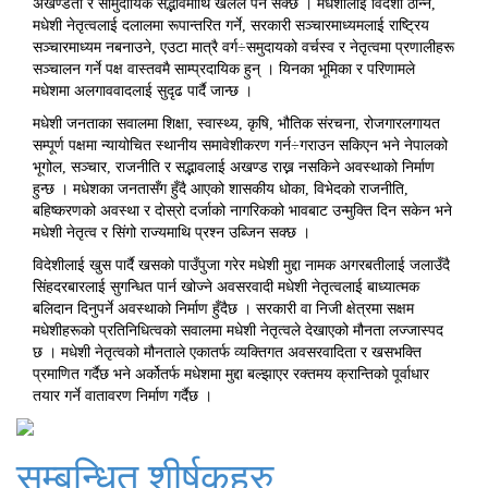
अखण्डता र सामुदायिक सद्भावमाथि खलल पर्न सक्छ । मधेशीलाई विदेशी ठान्ने,
मधेशी नेतृत्वलाई दलालमा रूपान्तरित गर्ने, सरकारी सञ्चारमाध्यमलाई राष्ट्रिय
सञ्चारमाध्यम नबनाउने, एउटा मात्रै वर्ग÷समुदायको वर्चस्व र नेतृत्वमा प्रणालीहरू
सञ्चालन गर्ने पक्ष वास्तवमै साम्प्रदायिक हुन् । यिनका भूमिका र परिणामले
मधेशमा अलगाववादलाई सुदृढ पार्दै जान्छ ।
मधेशी जनताका सवालमा शिक्षा, स्वास्थ्य, कृषि, भौतिक संरचना, रोजगारलगायत
सम्पूर्ण पक्षमा न्यायोचित स्थानीय समावेशीकरण गर्न÷गराउन सकिएन भने नेपालको
भूगोल, सञ्चार, राजनीति र सद्भावलाई अखण्ड राख्न नसकिने अवस्थाको निर्माण
हुन्छ । मधेशका जनतासँग हुँदै आएको शासकीय धोका, विभेदको राजनीति,
बहिष्करणको अवस्था र दोस्रो दर्जाको नागरिकको भावबाट उन्मुक्ति दिन सकेन भने
मधेशी नेतृत्व र सिंगो राज्यमाथि प्रश्न उब्जिन सक्छ ।
विदेशीलाई खुस पार्दै खसको पाउँपुजा गरेर मधेशी मुद्दा नामक अगरबतीलाई जलाउँदै
सिंहदरबारलाई सुगन्धित पार्न खोज्ने अवसरवादी मधेशी नेतृत्वलाई बाध्यात्मक
बलिदान दिनुपर्ने अवस्थाको निर्माण हुँदैछ । सरकारी वा निजी क्षेत्रमा सक्षम
मधेशीहरूको प्रतिनिधित्वको सवालमा मधेशी नेतृत्वले देखाएको मौनता लज्जास्पद
छ । मधेशी नेतृत्वको मौनताले एकातर्फ व्यक्तिगत अवसरवादिता र खसभक्ति
प्रमाणित गर्दैछ भने अर्कोतर्फ मधेशमा मुद्दा बल्झाएर रक्तमय क्रान्तिको पूर्वाधार
तयार गर्ने वातावरण निर्माण गर्दैछ ।
सम्बन्धित शीर्षकहरु